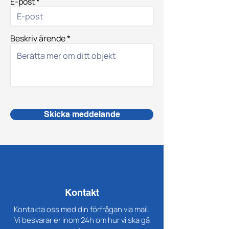
E-post
Beskriv ärende
Skicka meddelande
Kontakt
Kontakta oss med din förfrågan via mail.
Vi besvarar er inom 24h om hur vi ska gå