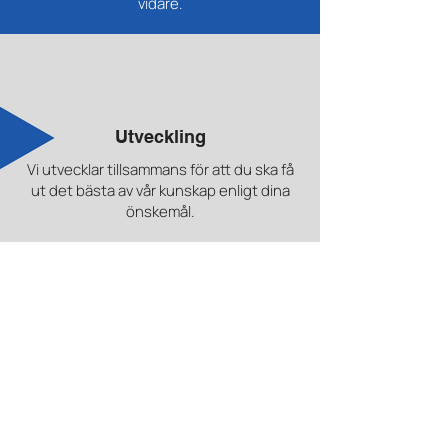
vidare.
Utveckling
Vi utvecklar tillsammans för att du ska få
ut det bästa av vår kunskap enligt dina
önskemål.
Produkt
När din produkt är färdig för leverans vill vi
att du ska vara nöjd och att produkten är
helt enligt dina förväntningar.